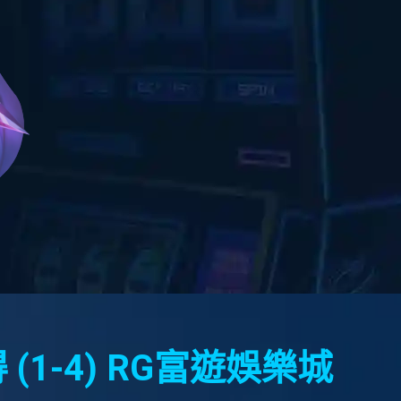
1-4) RG富遊娛樂城