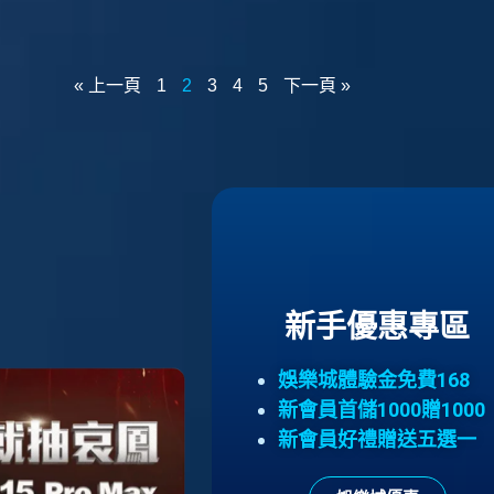
« 上一頁
1
2
3
4
5
下一頁 »
新手優惠專區
娛樂城體驗金免費168
新會員首儲1000贈1000
新會員好禮贈送五選一