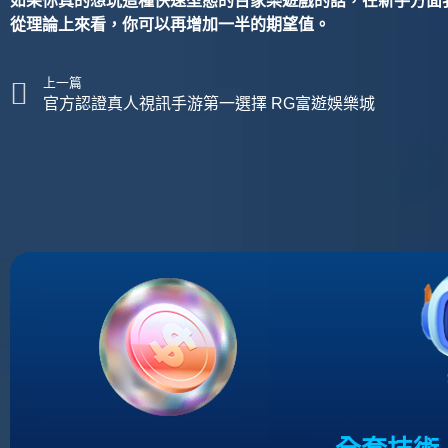
如果你真的想玩這種快速型態的百家樂遊戲的話，在新手方面我
從理論上來看，你可以再增加一半的期望值。
上一篇
官方認證真人視訊手游第一選擇 RG富遊娛樂城