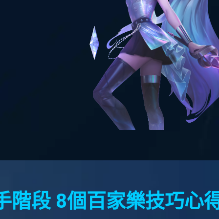
階段 8個百家樂技巧心得 (