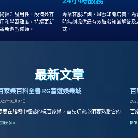
24小時服務
技術提升易用性、設備兼容
專業客服培訓，遊戲知識培養，為
用和學習難度，持續更新
時無刻提供最有效遊戲知識解答及
嶄新遊戲種類。
式。
最新文章
百家樂百科全書 RG富遊娛樂城
百
2023年01月07日
202
想要在賭場中輕鬆的玩百家樂，首先玩家必須要熟悉它的
百
閱讀更多 »
閱讀