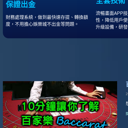
全套技術
保證出金
流暢畫面APP
財務處理系統，做到最快速存提、轉換額
性，降低用戶使
度，不用擔心娛樂城不出金等問題。
升級設備，研發