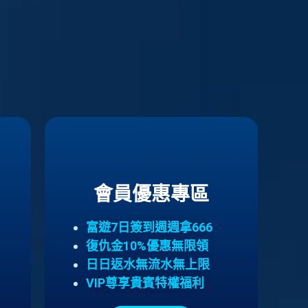
會員優惠專區
富遊7日簽到週週拿666
復仇金10%優惠無限領
日日返水無流水無上限
VIP尊享貴賓特權福利