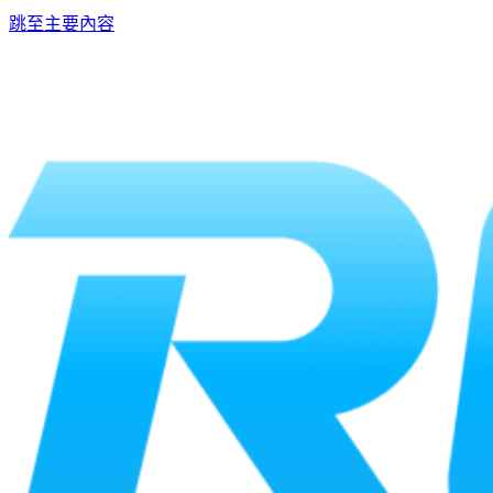
跳至主要內容