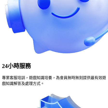
24小時服務
專業客服培訓，遊戲知識培養，為會員無時無刻提供最有效遊
戲知識解答及處理方式。