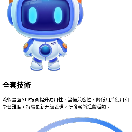
全套技術
流暢畫面APP技術提升易用性、設備兼容性，降低用戶使用和
學習難度，持續更新升級設備，研發嶄新遊戲種類。