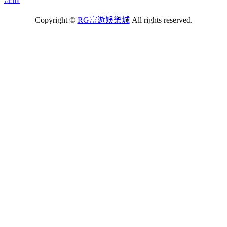
Copyright ©
RG富遊
娛樂城
All rights reserved.