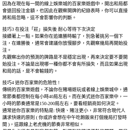
因為在現在每一間的線上娛樂城的百家樂遊戲中，開出和局都
會退回投注金額，也因此在觀察開牌的紀錄表時，你可以直接
將和局忽略，這不會影響你的判斷。
技巧3 在投注「莊」損失後 耐心等待下次決定
接續著上一點。如果你在追連勝時輸了，別急著挑另一個下
注，在連勝後，通常會建議你放慢腳步，先觀察幾局再開始投
注。
先觀察出你的預測的牌路是不是穩定出現，再來決定要不要開
始投注。不論是出現哪一種你都不會有所損失，而且如果出現
和局的話，是不會輸錢的。
技巧4 迷你百家樂的危險性 !
傳統的百家樂遊戲，不論你在賭場遊玩或者線上娛樂城中，通
常節奏都控制在每小時40局左右。而在美式迷你百家樂中，一
小時的節奏通常是150-200局左右，要看經銷商如何決定。
通常迷你百家樂的特點是: 快速、賭注更小，非常符合現代人
講求快速的原則 ( 你或許會想在中午吃飽飯來打個幾局打發時
間 )，這跟線上老虎機的節奏非常相似。