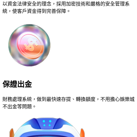
以資金法律安全的理念，採用加密技術和嚴格的安全管理系
統，使客戶資金得到完善保障。
保證出金
財務處理系統，做到最快速存提、轉換額度，不用擔心娛樂城
不出金等問題。