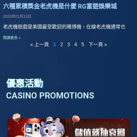
六種累積獎金老虎機是什麼 RG富遊娛樂城
2023年01月13日
老虎機遊戲是美國最受歡迎的賭博機，在線老虎機通常也
閱讀更多 »
« 上一頁
1
2
3
4
5
下一頁 »
優惠活動
CASINO PROMOTIONS