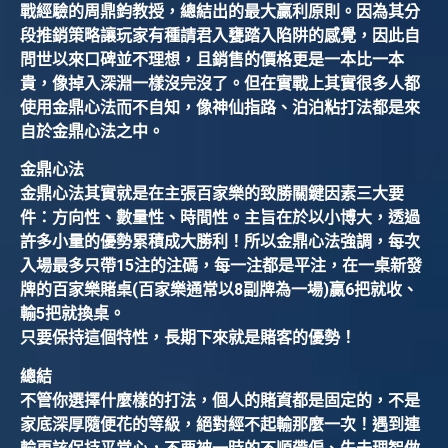
戰經驗的周鼎鈞教授，總結出的最大贏利原則。因為其分
段推銷策略讓玩家有種請君入甕踏入陷阱的感覺，因此自
問世以來口碑並不理想，且銷售的價格更是一本比一本
貴，像掉入深淵一樣沒完沒了。但在實戰上其實很多人都
使用金鼎心法而不自知，像神仙指路、泊泊粘打法都是來
自於金鼎心法之中。
金鼎心法
金鼎心法其實就是在主張百家樂的致勝關鍵因素三大要
件：方向性、數量性、時間性。主旨在於以小博大，透過
許多小量的優勢累積成大勝利！所以金鼎心法強調，每次
入場最多只帶15注的注碼，每一注都是平注，在一桌新發
牌的百家樂賭桌(百家樂通常以8副牌為一場)贏6把就收、
輸5把就換桌。
只要保持這個特性，長期下來就是賭客的優勢！
總結
不管你選擇什麼樣的打法，個人的賭資都是固定的，不是
家底深厚隨便花的等級，絕對經不起輸那麼一次！遇到連