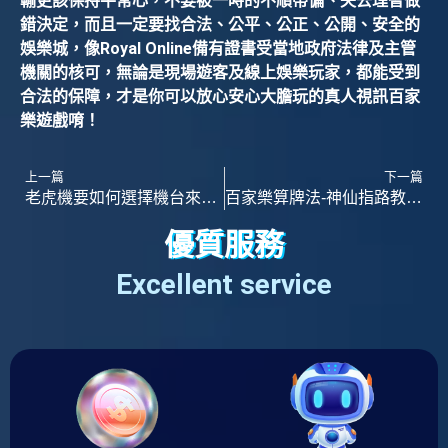
輸更該保持平常心，不要被一時的不順帶偏、失去理智做
錯決定，而且一定要找合法、公平、公正、公開、安全的
娛樂城，像Royal Online備有證書受當地政府法律及主管
機關的核可，無論是現場遊客及線上娛樂玩家，都能受到
合法的保障，才是你可以放心安心大膽玩的真人視訊百家
樂遊戲唷！
上一篇
下一篇
老虎機要如何選擇機台來提高中獎的機率! RG富遊娛樂城
百家樂算牌法-神仙指路教你贏不完 RG富遊娛樂城
優質服務
Excellent service