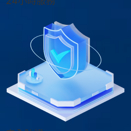
24小時服務