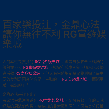
百家樂投注，金鼎心法
讓你無往不利 RG富遊娛
樂城
人的本性是貪婪的
RG富遊娛樂城
，總是貪多求全。賭場的
優勢並不大
RG富遊娛樂城
，還會有成本開銷、退水以及優
惠活動
RG富遊娛樂城
，但又為何賭場卻總是獲利呢？最主
要的差別是因為賭客是「主動的」
RG富遊娛樂城
，而賭場
是「被動的』！
金鼎心法差評不斷?
百家樂金鼎演算系列
RG富遊娛樂城
，是擁有數十年的實戰
經驗的周鼎鈞教授，總結出的最大贏利原則。因為其分段推