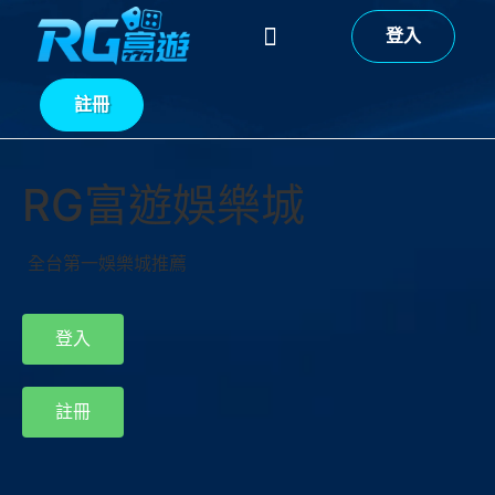
登入
註冊
RG富遊娛樂城
全台第一娛樂城推薦
登入
註冊