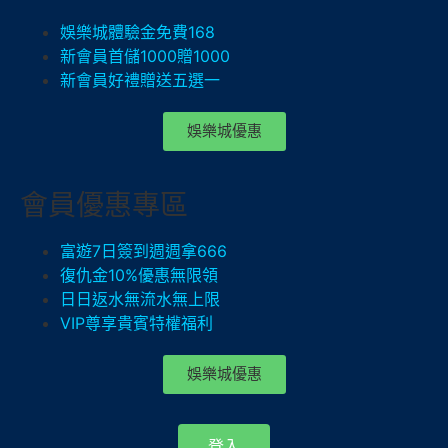
娛樂城體驗金免費168
新會員首儲1000贈1000
新會員好禮贈送五選一
娛樂城優惠
會員優惠專區
富遊7日簽到週週拿666
復仇金10%優惠無限領
日日返水無流水無上限
VIP尊享貴賓特權福利
娛樂城優惠
登入