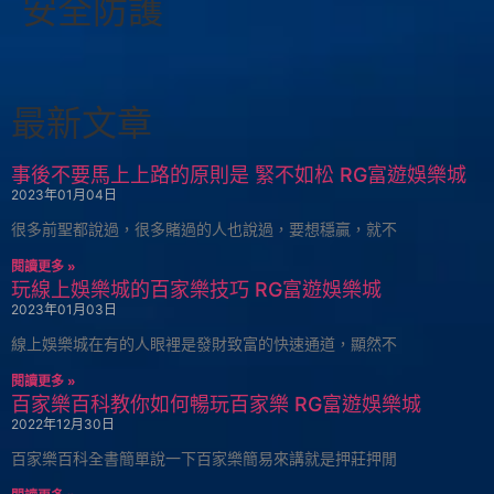
安全防護
最新文章
事後不要馬上上路的原則是 緊不如松 RG富遊娛樂城
2023年01月04日
很多前聖都說過，很多賭過的人也說過，要想穩贏，就不
閱讀更多 »
玩線上娛樂城的百家樂技巧 RG富遊娛樂城
2023年01月03日
線上娛樂城在有的人眼裡是發財致富的快速通道，顯然不
閱讀更多 »
百家樂百科教你如何暢玩百家樂 RG富遊娛樂城
2022年12月30日
百家樂百科全書簡單說一下百家樂簡易來講就是押莊押閒