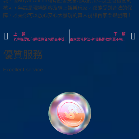
城，像Royal Online備有證書受當地政府法律及主管機關的
核可，無論是現場遊客及線上娛樂玩家，都能受到合法的保
障，才是你可以放心安心大膽玩的真人視訊百家樂遊戲唷！
上一篇
下一篇
老虎機要如何選擇機台來提高中獎的機率! RG富遊娛樂城
百家樂算牌法-神仙指路教你贏不完 RG富遊娛樂城
優質服務
Excellent service