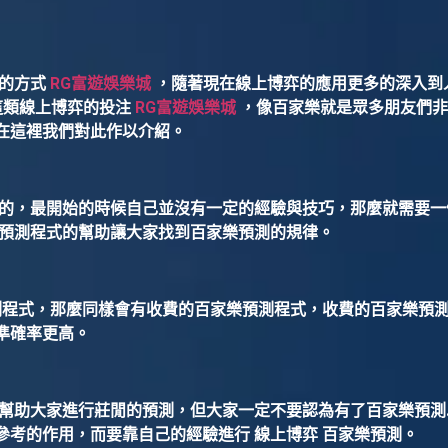
好的方式
RG富遊娛樂城
，隨著現在線上博弈的應用更多的深入到
這類線上博弈的投注
RG富遊娛樂城
，像百家樂就是眾多朋友們
在這裡我們對此作以介紹。
樣的，最開始的時候自己並沒有一定的經驗與技巧，那麼就需要
樂預測程式的幫助讓大家找到百家樂預測的規律。
預測程式，那麼同樣會有收費的百家樂預測程式，收費的百家樂預
準確率更高。
以幫助大家進行莊閒的預測，但大家一定不要認為有了百家樂預測
考的作用，而要靠自己的經驗進行 線上博弈 百家樂預測。