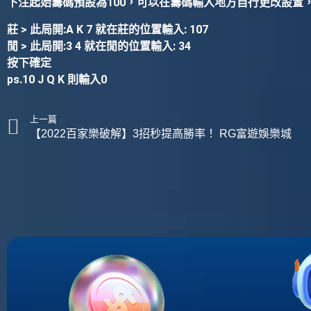
下注起始籌碼預設為100，可以在籌碼輸入地方自行更改設置，
莊 > 此局開:A K 7 就在莊的位置輸入: 107
閒 > 此局開:3 4 就在閒的位置輸入: 34
按下確定
ps.10 J Q K 則輸入0
上一篇
【2022百家樂破解】3招秒提高勝率！ RG富遊娛樂城