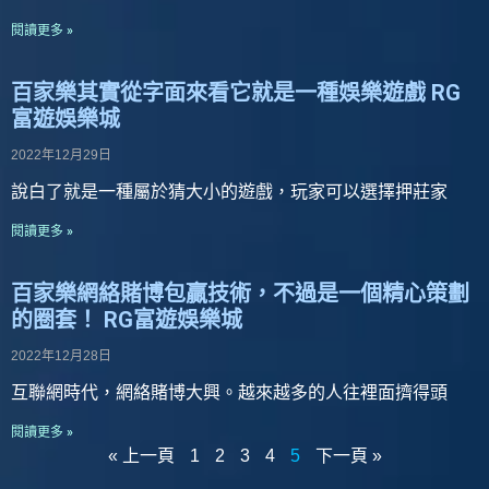
閱讀更多 »
百家樂其實從字面來看它就是一種娛樂遊戲 RG
富遊娛樂城
2022年12月29日
說白了就是一種屬於猜大小的遊戲，玩家可以選擇押莊家
閱讀更多 »
百家樂網絡賭博包贏技術，不過是一個精心策劃
的圈套！ RG富遊娛樂城
2022年12月28日
互聯網時代，網絡賭博大興。越來越多的人往裡面擠得頭
閱讀更多 »
« 上一頁
1
2
3
4
5
下一頁 »