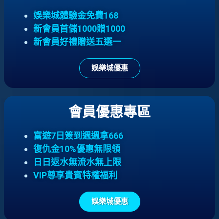
娛樂城體驗金免費168
新會員首儲1000贈1000
新會員好禮贈送五選一
娛樂城優惠
會員優惠專區
富遊7日簽到週週拿666
復仇金10%優惠無限領
日日返水無流水無上限
VIP尊享貴賓特權福利
娛樂城優惠