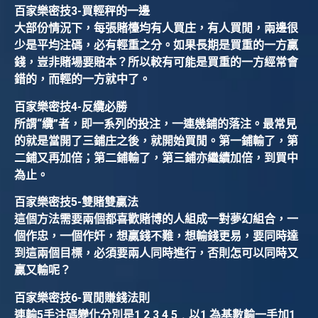
百家樂密技3-買輕秤的一邊
大部份情況下，每張賭檯均有人買庄，有人買閒，兩邊很
少是平均注碼，必有輕重之分。如果長期是買重的一方贏
錢，豈非賭場要賠本？所以較有可能是買重的一方經常會
錯的，而輕的一方就中了。
百家樂密技4-反纜必勝
所謂“纜”者，即一系列的投注，一連幾鋪的落注。最常見
的就是當開了三鋪庄之後，就開始買閒。第一鋪輸了，第
二鋪又再加倍；第二鋪輸了，第三鋪亦繼續加倍，到買中
為止。
百家樂密技5-雙賭雙贏法
這個方法需要兩個都喜歡賭博的人組成一對夢幻組合，一
個作忠，一個作奸，想贏錢不難，想輸錢更易，要同時達
到這兩個目標，必須要兩人同時進行，否則怎可以同時又
贏又輸呢？
百家樂密技6-買閒賺錢法則
連輸5手注碼變化分別是1 2 3 4 5﹐以1 為基數輸一手加1