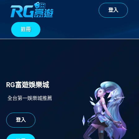
登入
註冊
RG富遊娛樂城
全台第一娛樂城推薦
登入