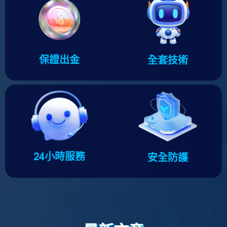
保證出金
全套技術
24小時服務
安全防護