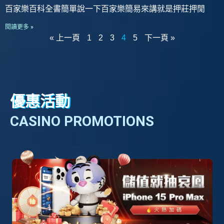
百家樂百科全書簡單說一下百家樂簡易來講就是押莊押閒
閱讀更多 »
« 上一頁
1
2
3
4
5
下一頁 »
優惠活動
CASINO PROMOTIONS