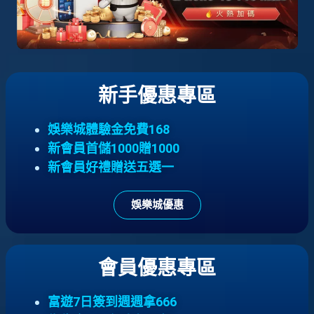
新手優惠專區
娛樂城體驗金免費168
新會員首儲1000贈1000
新會員好禮贈送五選一
娛樂城優惠
會員優惠專區
富遊7日簽到週週拿666