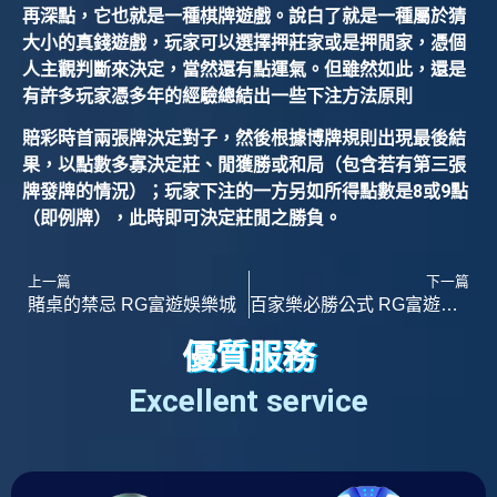
再深點，它也就是一種棋牌遊戲。說白了就是一種屬於猜
大小的真錢遊戲，玩家可以選擇押莊家或是押閒家，憑個
人主觀判斷來決定，當然還有點運氣。但雖然如此，還是
有許多玩家憑多年的經驗總結出一些下注方法原則
賠彩時首兩張牌決定對子，然後根據博牌規則出現最後結
果，以點數多寡決定莊、閒獲勝或和局（包含若有第三張
牌發牌的情況）；玩家下注的一方另如所得點數是8或9點
（即例牌），此時即可決定莊閒之勝負。
上一篇
下一篇
賭桌的禁忌 RG富遊娛樂城
百家樂必勝公式 RG富遊娛樂城
優質服務
Excellent service