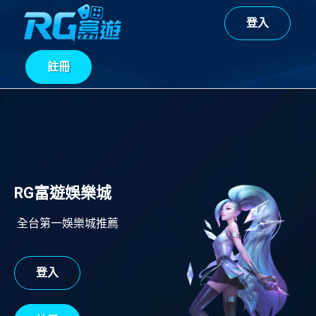
登入
註冊
RG富遊娛樂城
全台第一娛樂城推薦
登入