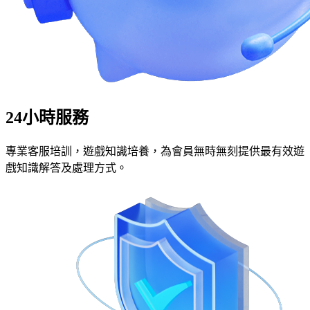
24小時服務
專業客服培訓，遊戲知識培養，為會員無時無刻提供最有效遊
戲知識解答及處理方式。