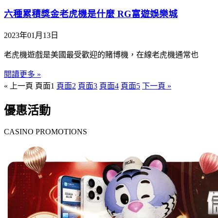
六種累積獎金老虎機是什麼 RG富遊娛樂城
2023年01月13日
老虎機遊戲是美國最受歡迎的賭博機，在線老虎機通常也
閱讀更多 »
« 上一頁
頁面
1
頁面
2
頁面
3
頁面
4
頁面
5
下一頁 »
優惠活動
CASINO PROMOTIONS