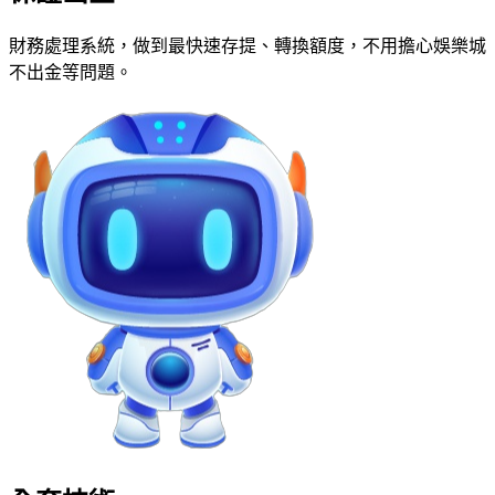
財務處理系統，做到最快速存提、轉換額度，不用擔心娛樂城
不出金等問題。