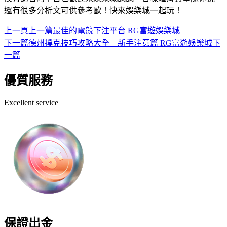
還有很多分析文可供參考歐！快來娛樂城一起玩！
上一頁
上一篇
最佳的電競下注平台 RG富遊娛樂城
下一篇
德州撲克技巧攻略大全—新手注意篇 RG富遊娛樂城
下
一篇
優質服務
Excellent service
保證出金