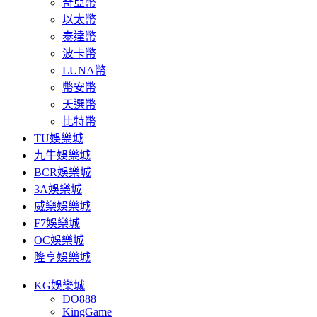
奇亞幣
以太幣
泰達幣
波卡幣
LUNA幣
幣安幣
天選幣
比特幣
TU娛樂城
九牛娛樂城
BCR娛樂城
3A娛樂城
威樂娛樂城
F7娛樂城
OC娛樂城
隆亨娛樂城
KG娛樂城
DO888
KingGame