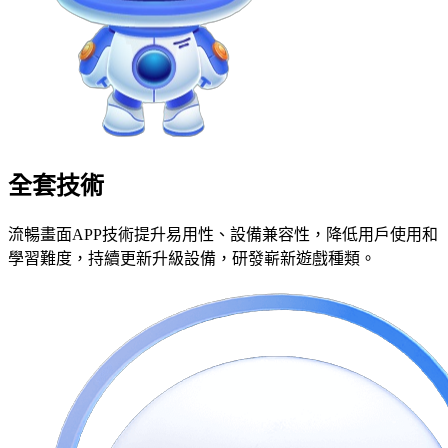
全套技術
流暢畫面APP技術提升易用性、設備兼容性，降低用戶使用和
學習難度，持續更新升級設備，研發嶄新遊戲種類。