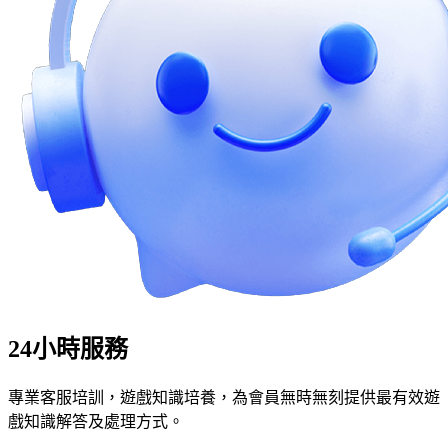
24小時服務
專業客服培訓，遊戲知識培養，為會員無時無刻提供最有效遊
戲知識解答及處理方式。